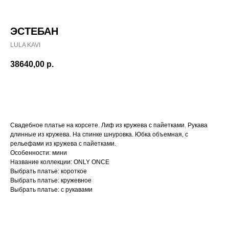
ЭСТЕБАН
LULA KAVI
38640,00
р.
Записаться на примерку
Свадебное платье на корсете. Лиф из кружева с пайетками. Рукава
длинные из кружева. На спинке шнуровка. Юбка объемная, с
рельефами из кружева с пайетками.
Особенности: мини
Название коллекции: ONLY ONCE
Выбрать платье: короткое
Выбрать платье: кружевное
Выбрать платье: с рукавами