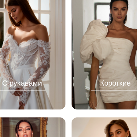
С рукавами
Короткие