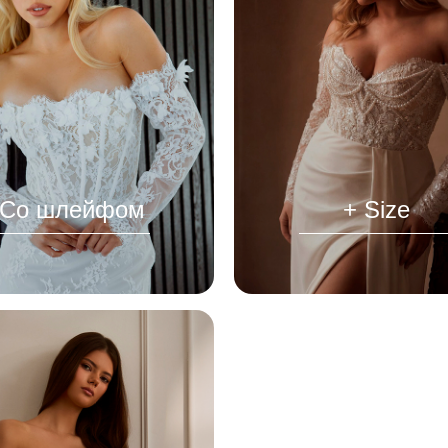
Со шлейфом
+ Size