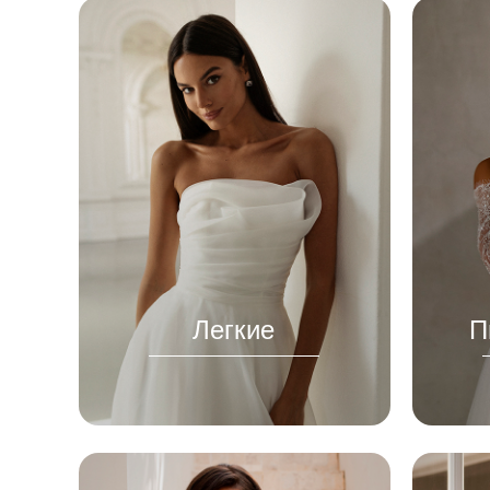
Легкие
П