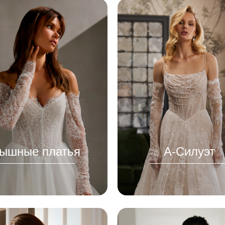
ышные платья
А-Силуэт