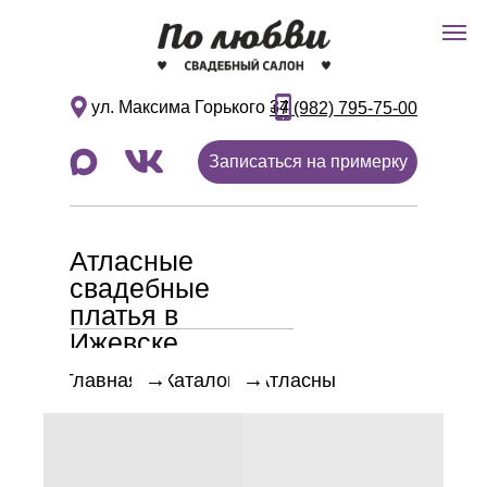
ул. Максима Горького 34
+7 (982) 795-75-00
Записаться на примерку
Атласные
свадебные
платья в
Ижевске
→
→
Главная
Каталог
Атласные