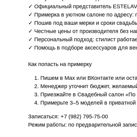
✓ Официальный представитель ESTELAVI
✓ Примерка в уютном салоне по адресу: г.
✓ Пошив под ваши мерки и сроки свадьб
✓ Честные цены от производителя без на
✓ Персональный подход: стилист работае
✓ Помощь в подборе аксессуаров для вен
Как попасть на примерку
Пишем в Max или ВКонтакте или оста
Менеджер уточнит бюджет, желаемый
Приезжайте в Свадебный салон «По л
Примерьте 3–5 моделей в приватной 
Главная
Свадебные платья
О нас
Записаться: +7 (982) 795-75-00
Каталог
Вечерние платья
Конт
Режим работы: по предварительной запи