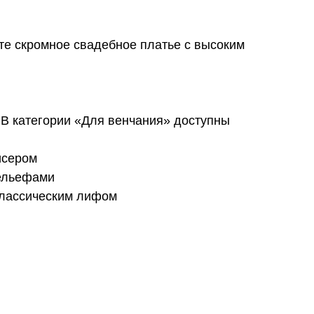
те скромное свадебное платье с высоким
В категории «Для венчания» доступны
исером
рельефами
 классическим лифом