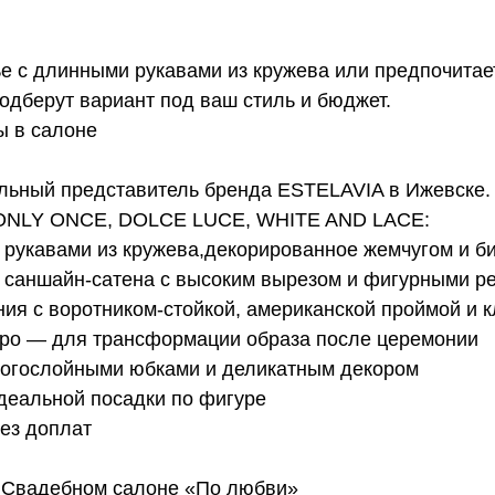
е с длинными рукавами из кружева или предпочитае
одберут вариант под ваш стиль и бюджет.
ы в салоне
ный представитель бренда ESTELAVIA в Ижевске. 
n, ONLY ONCE, DOLCE LUCE, WHITE AND LACE:
 рукавами из кружева,декорированное жемчугом и б
и саншайн-сатена с высоким вырезом и фигурными 
ния с воротником-стойкой, американской проймой и
еро — для трансформации образа после церемонии
многослойными юбками и деликатным декором
деальной посадки по фигуре
без доплат
в Свадебном салоне «По любви»