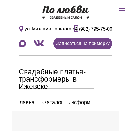
ул. Максима Горького 34
+7 (982) 795-75-00
Записаться на примерку
Свадебные платья-
трансформеры в
Ижевске
→
→
Главная
Каталог
Трансформеры