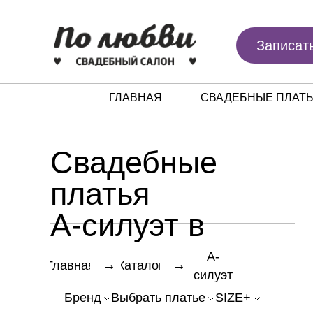
Записат
ГЛАВНАЯ
СВАДЕБНЫЕ ПЛАТ
Свадебные
платья
А-силуэт в
Ижевске
А-
→
→
Главная
Каталог
силуэт
Бренд
Выбрать платье
SIZE+