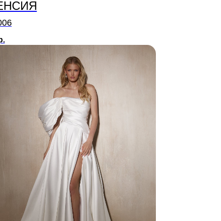
ЕНСИЯ
006
р.