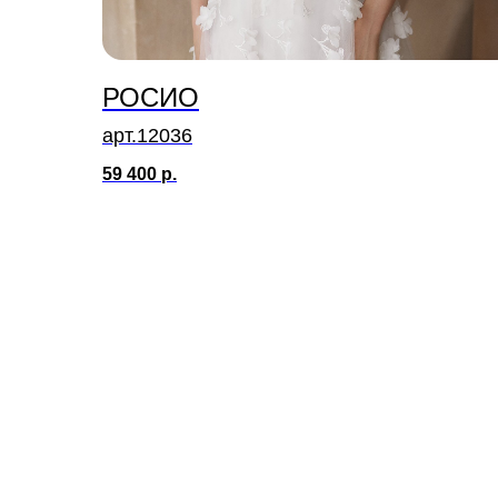
РОСИО
арт.12036
59 400
р.