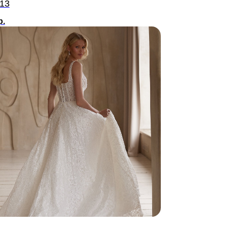
713
р.