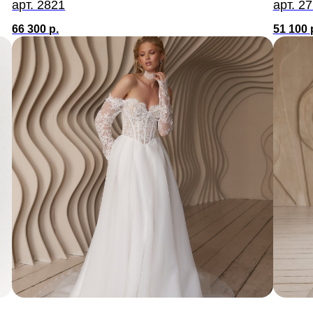
арт. 2821
арт. 2
66 300
р.
51 100