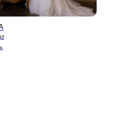
А
02
р.