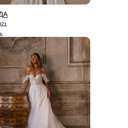
ДА
021
р.