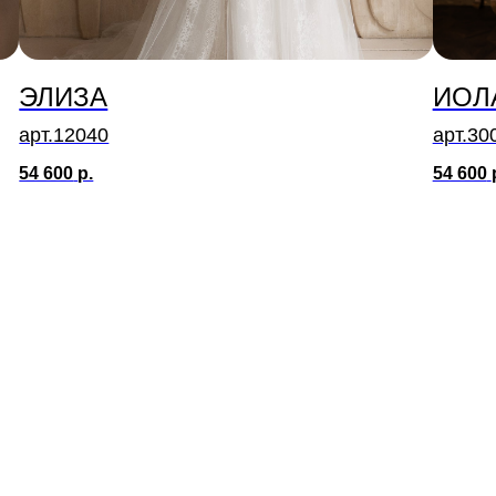
ЭЛИЗА
ИОЛ
арт.12040
арт.30
54 600
р.
54 600