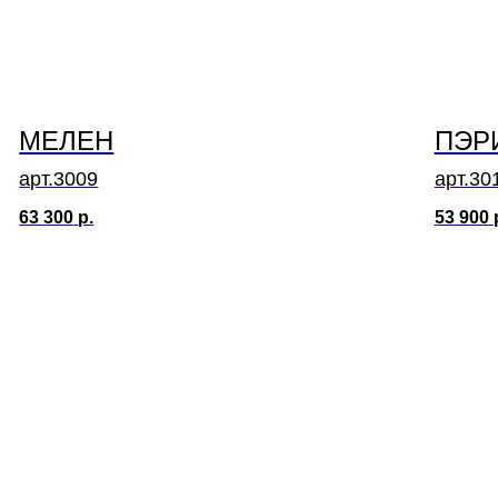
МЕЛЕН
ПЭР
арт.3009
арт.30
63 300
р.
53 900