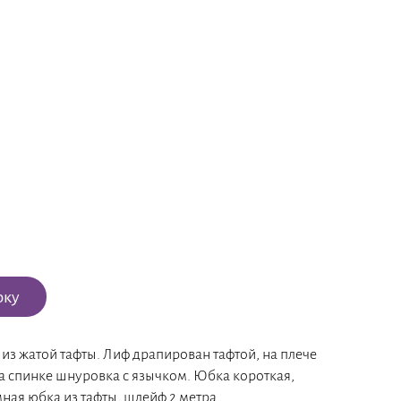
рку
из жатой тафты. Лиф драпирован тафтой, на плече
а спинке шнуровка с язычком. Юбка короткая,
ная юбка из тафты, шлейф 2 метра.