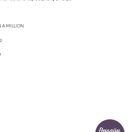
N A MILLION
р
м