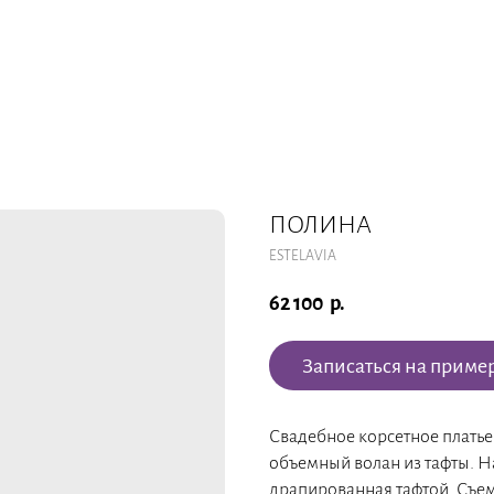
ПОЛИНА
ESTELAVIA
62 100
р.
Записаться на приме
Свадебное корсетное платье 
объемный волан из тафты. Н
драпированная тафтой. Съем