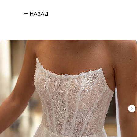
⭠ НАЗАД