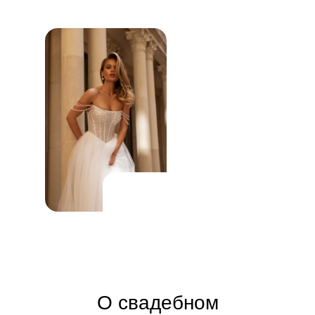
Новинки
Королевские плать
Пышные платья
А-Силуэт
Бохо
Атласные платья
Дорогие
Закрытые
Короткие
Рыбки (Русалки)
О свадебном
Минимализм