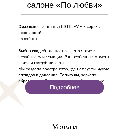
салоне «По любви»
Трансформеры
Кружевные
Прямые с открытой
Эксклюзивные платья ESTELAVIA и сервис,
С рукавами
основанный
на заботе
Специальные пред
SALE
Выбор свадебного платья — это яркие и
незабываемые эмоции. Это особенный момент
в жизни каждой невесты.
Мы создали пространство, где нет суеты, чужих
взглядов и давления. Только вы, зеркало и
образ, который заставит сердце биться чаще.
Подробнее
Услуги