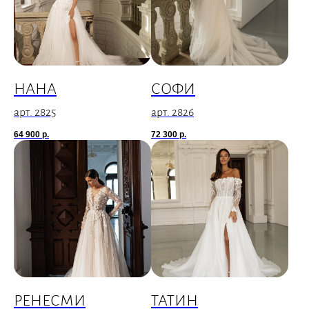
НАНА
СОФИ
арт. 2825
арт. 2826
64 900
р.
72 300
р.
РЕНЕСМИ
ТАТИН