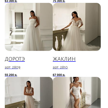
63 300
р.
75 300
р.
ДОРОТЭ
ЖАКЛИН
арт. 2809
арт. 2810
55 200
р.
67 000
р.