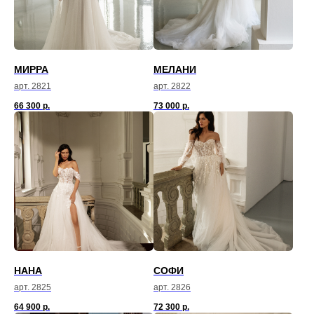
МИРРА
МЕЛАНИ
арт. 2821
арт. 2822
66 300
р.
73 000
р.
НАНА
СОФИ
арт. 2825
арт. 2826
64 900
р.
72 300
р.