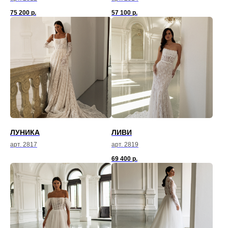
75 200
р.
57 100
р.
ЛУНИКА
ЛИВИ
арт. 2817
арт. 2819
69 400
р.