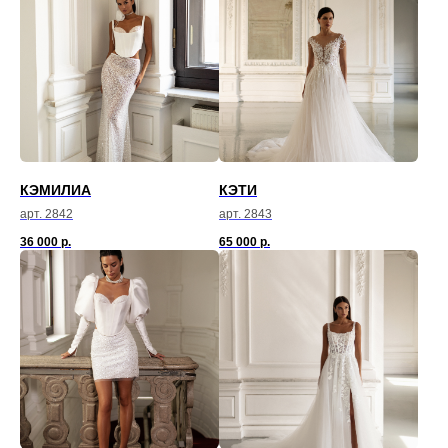
КЭМИЛИА
КЭТИ
арт. 2842
арт. 2843
36 000
р.
65 000
р.
ья
О нас
Контакты