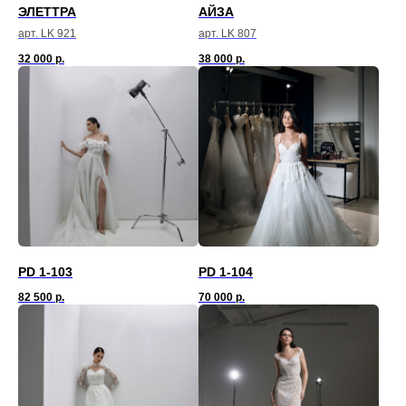
ЭЛЕТТРА
АЙЗА
арт. LK 921
арт. LK 807
32 000
р.
38 000
р.
PD 1-103
PD 1-104
82 500
р.
70 000
р.