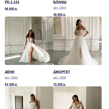
PD 1-131
БЛАНШ
арт. 2803
66 000
р.
36 000
р.
ДЕНИ
ДЖОРГЕТ
арт. 2805
арт. 2806
63 300
р.
75 300
р.