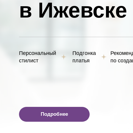
в Ижевске
Персональный
Подгонка
Рекомен
стилист
платья
по созда
Подробнее