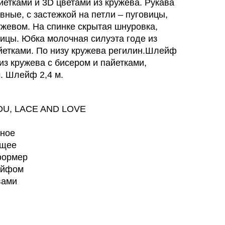
йетками и 3D цветами из кружева. Рукава
вные, с застежкой на петли – пуговицы,
жевом. На спинке скрытая шнуровка,
вицы. Юбка молочная силуэта годе из
йетками. По низу кружева регилин.Шлейф
из кружева с бисером и пайетками,
. Шлейф 2,4 м.
YOU, LACE AND LOVE
вное
ящее
формер
ейфом
вами