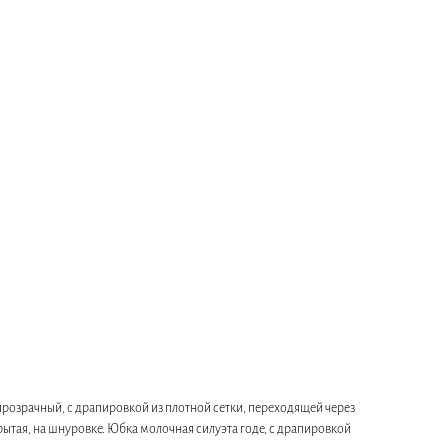
прозрачный, с драпировкой из плотной сетки, переходящей через
рытая, на шнуровке. Юбка молочная силуэта годе, с драпировкой