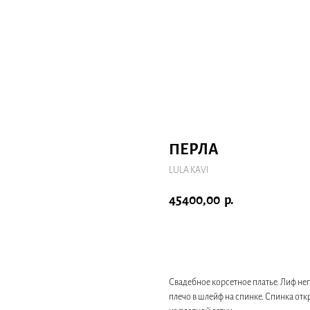
ПЕРЛА
LULA KAVI
45400,00
р.
Записаться на примерку
Свадебное корсетное платье. Лиф не
плечо в шлейф на спинке. Спинка отк