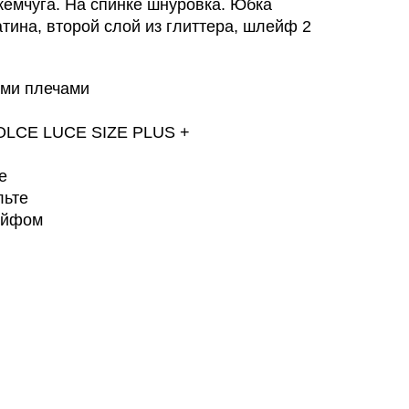
жемчуга. На спинке шнуровка. Юбка
ина, второй слой из глиттера, шлейф 2
ыми плечами
DOLCE LUCE SIZE PLUS +
е
льте
ейфом