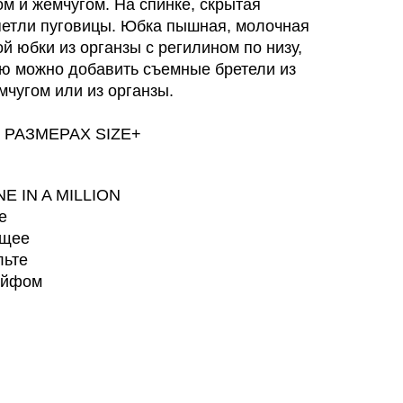
м и жемчугом. На спинке, скрытая
 петли пуговицы. Юбка пышная, молочная
й юбки из органзы с регилином по низу,
ью можно добавить съемные бретели из
мчугом или из органзы.
 РАЗМЕРАХ SIZE+
NE IN A MILLION
е
ящее
льте
ейфом