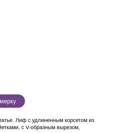
имерку
латье. Лиф с удлиненным корсетом из
йетками, с V-образным вырезом,