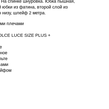
. На спинке шнуровка. Юбка пышная,
 юбки из фатина, второй слой из
о низу, шлейф 2 метра.
ыми плечами
DOLCE LUCE SIZE PLUS +
е
вное
льте
вами
ейфом