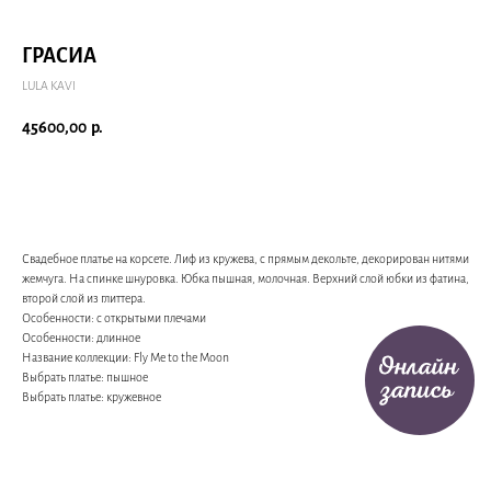
ГРАСИА
LULA KAVI
45600,00
р.
Записаться на примерку
Свадебное платье на корсете. Лиф из кружева, с прямым декольте, декорирован нитями
жемчуга. На спинке шнуровка. Юбка пышная, молочная. Верхний слой юбки из фатина,
второй слой из глиттера.
Особенности: с открытыми плечами
Особенности: длинное
Название коллекции: Fly Me to the Moon
Выбрать платье: пышное
Выбрать платье: кружевное