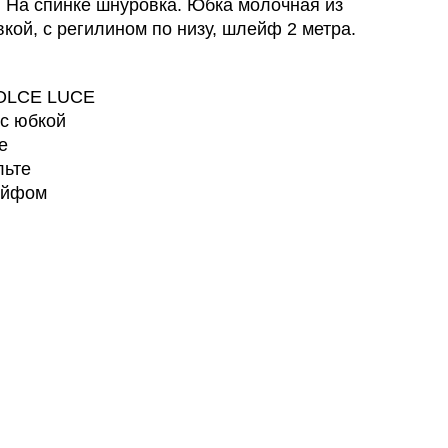
у. На спинке шнуровка. Юбка молочная из
кой, с регилином по низу, шлейф 2 метра.
DOLCE LUCE
 с юбкой
е
льте
ейфом