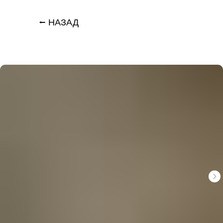
⭠ НАЗАД