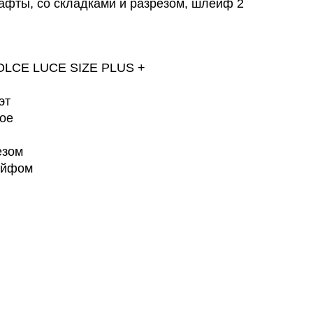
афты, со складками и разрезом, шлейф 2
DOLCE LUCE SIZE PLUS +
эт
ное
езом
ейфом