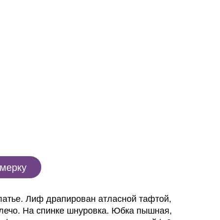
имерку
латье. Лиф драпирован атласной тафтой,
лечо. На спинке шнуровка. Юбка пышная,