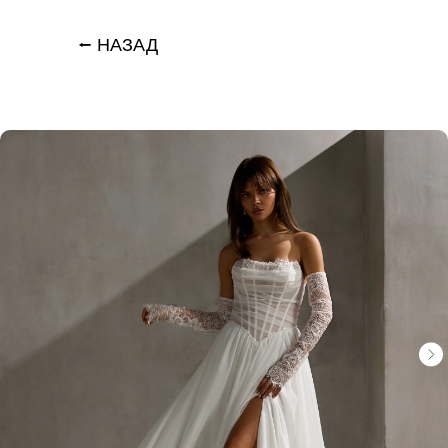
⭠ НАЗАД