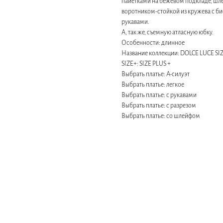
пайетками на бежевом подкладе, шле
воротником-стойкой из кружева с б
рукавами.
А, так же, съемную атласную юбку.
Особенности: длинное
Название коллекции: DOLCE LUCE SIZ
SIZE+: SIZE PLUS +
Выбрать платье: А-силуэт
Выбрать платье: легкое
Выбрать платье: с рукавами
Выбрать платье: с разрезом
Выбрать платье: со шлейфом