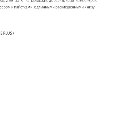
йф 2 метра. К платью можно добавить короткое болеро с
исером и пайетками, с длинными расклешенными к низу
E PLUS +