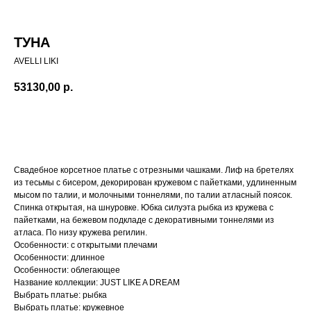
ТУНА
AVELLI LIKI
53130,00
р.
Записаться на примерку
Свадебное корсетное платье с отрезными чашками. Лиф на бретелях
из тесьмы с бисером, декорирован кружевом с пайетками, удлиненным
мысом по талии, и молочными тоннелями, по талии атласный поясок.
Спинка открытая, на шнуровке. Юбка силуэта рыбка из кружева с
пайетками, на бежевом подкладе с декоративными тоннелями из
атласа. По низу кружева регилин.
Особенности: с открытыми плечами
Особенности: длинное
Особенности: облегающее
Название коллекции: JUST LIKE A DREAM
Выбрать платье: рыбка
Выбрать платье: кружевное