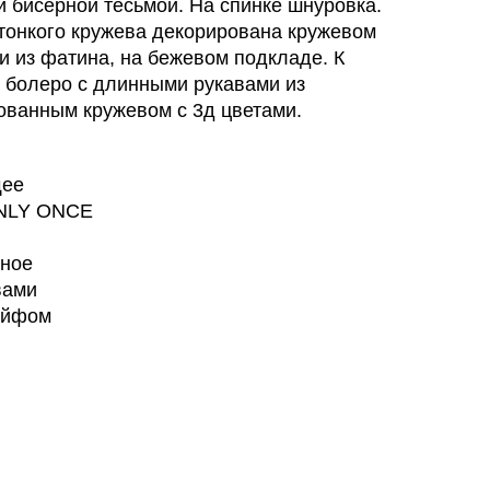
и бисерной тесьмой. На спинке шнуровка.
 тонкого кружева декорирована кружевом
ми из фатина, на бежевом подкладе. К
 болеро с длинными рукавами из
ованным кружевом с 3д цветами.
щее
ONLY ONCE
вное
вами
ейфом