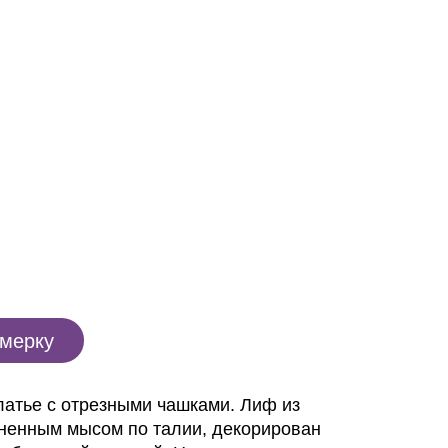
имерку
латье с отрезными чашками. Лиф из
иненным мысом по талии, декорирован