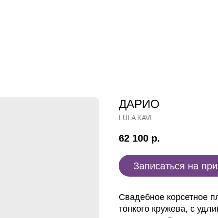
ДАРИО
LULA KAVI
62 100
р.
Записаться на пр
Свадебное корсетное п
тонкого кружева, с удл