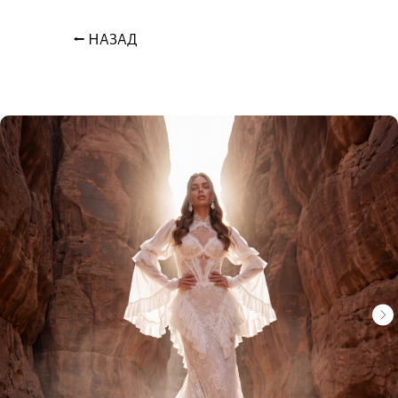
⭠ НАЗАД