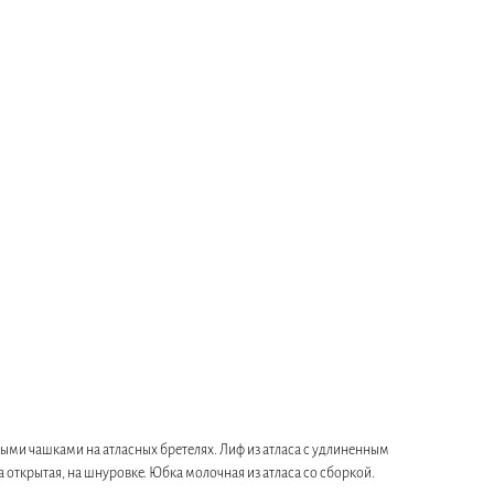
ными чашками на атласных бретелях. Лиф из атласа с удлиненным
 открытая, на шнуровке. Юбка молочная из атласа со сборкой.