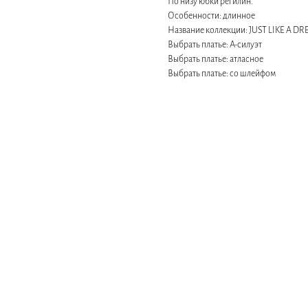
По низу юбки регилин.
Особенности: длинное
Название коллекции: JUST LIKE A D
Выбрать платье: А-силуэт
Выбрать платье: атласное
Выбрать платье: со шлейфом