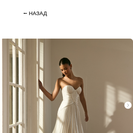
⭠ НАЗАД