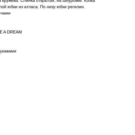
з кружева. Спинка открытая, на шнуровке. Юбка
ой юбки из атласа. По низу юбки регилин.
ечами
KE A DREAM
рукавами