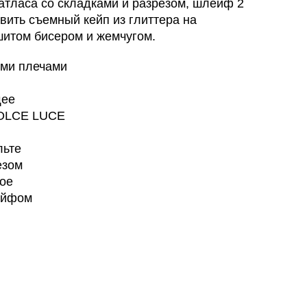
атласа со складками и разрезом, шлейф 2
вить съемный кейп из глиттера на
шитом бисером и жемчугом.
ыми плечами
щее
DOLCE LUCE
льте
езом
ное
ейфом