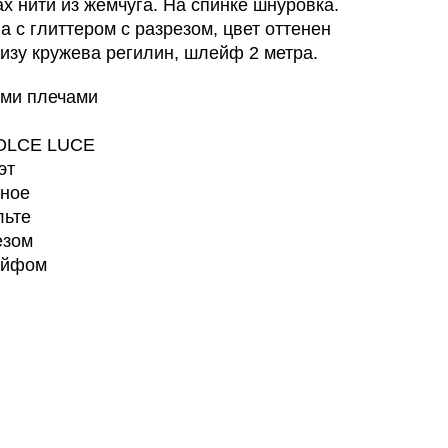
ах нити из жемчуга. На спинке шнуровка.
 с глиттером с разрезом, цвет оттенен
изу кружева регилин, шлейф 2 метра.
ыми плечами
DOLCE LUCE
эт
вное
льте
езом
ейфом