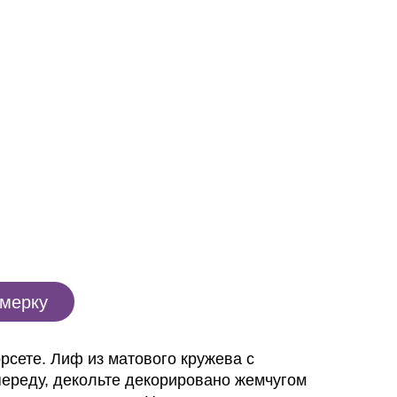
имерку
рсете. Лиф из матового кружева с
переду, декольте декорировано жемчугом