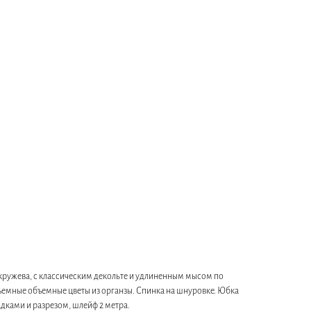
з кружева, с классическим декольте и удлиненным мысом по
 съемные объемные цветы из органзы. Спинка на шнуровке. Юбка
адками и разрезом, шлейф 2 метра.