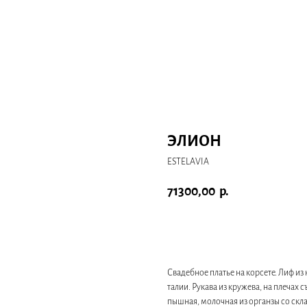
ЭЛИОН
ESTELAVIA
71300,00
р.
Записаться на примерку
Свадебное платье на корсете. Лиф и
талии. Рукава из кружева, на плечах
пышная, молочная из органзы со скл